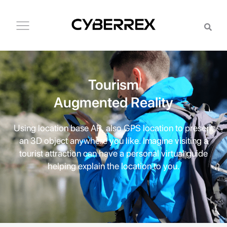
Tourism
Augmented Reality
Using location base AR, also GPS location to present
an 3D object anywhere you like. Imagine visiting a
tourist attraction can have a personal virtual guide
helping explain the location to you.