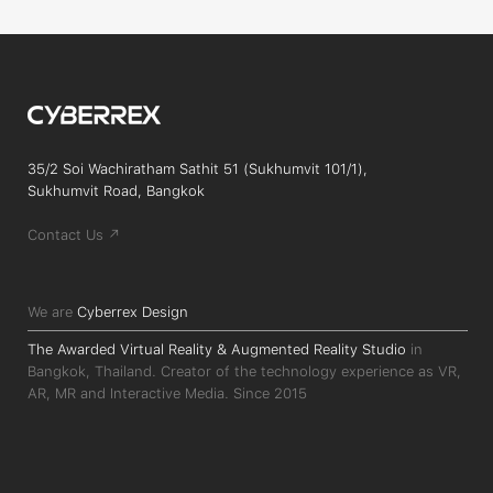
35/2 Soi Wachiratham Sathit 51 (Sukhumvit 101/1),
Sukhumvit Road, Bangkok
Contact Us ↗
We are
Cyberrex Design
The Awarded Virtual Reality & Augmented Reality Studio
in
Bangkok, Thailand. Creator of the technology experience as VR,
AR, MR and Interactive Media. Since 2015