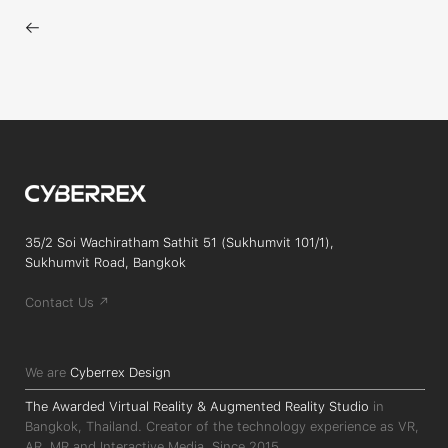
←
35/2 Soi Wachiratham Sathit 51 (Sukhumvit 101/1),
Sukhumvit Road, Bangkok
Contact Us ↗
We are
Cyberrex Design
The Awarded Virtual Reality & Augmented Reality Studio
in
Bangkok, Thailand. Creator of the technology experience as VR,
AR, MR and Interactive Media. Since 2015