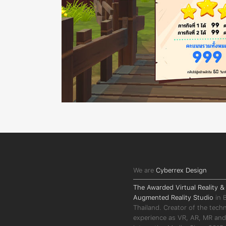
We are
Cyberrex Design
The Awarded Virtual Reality &
Augmented Reality Studio
in 
Thailand. Creator of the tech
experience as VR, AR, MR and