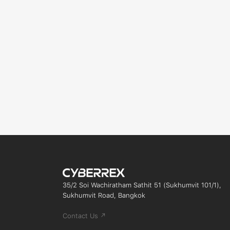
35/2 Soi Wachiratham Sathit 51 (Sukhumvit 101/1),
Sukhumvit Road, Bangkok
Contact Us ↗