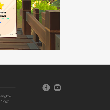
Bangkok,
nology