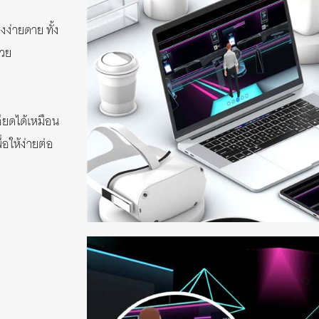
งง่ายดาย ทั้ง
้วย
อียดได้เหมือน
ื่อให้ง่ายต่อ